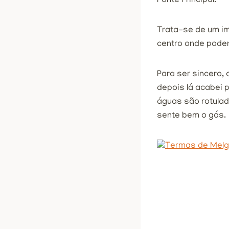
Fonte Principal.
Trata-se de um im
centro onde pode
Para ser sincero,
depois lá acabei p
águas são rotulad
sente bem o gás.