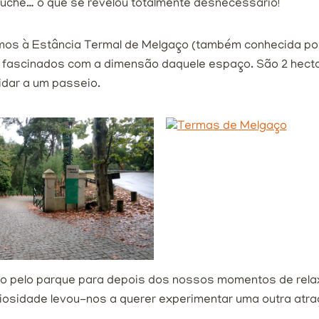
uche… o que se revelou totalmente desnecessário!
os à Estância Termal de Melgaço (também conhecida po
s fascinados com a dimensão daquele espaço. São 2 hect
idar a um passeio.
o pelo parque para depois dos nossos momentos de relax
iosidade levou-nos a querer experimentar uma outra atra