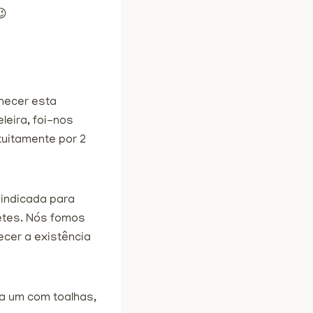
😉
hecer esta
leira, foi-nos
tuitamente por 2
 indicada para
etes. Nós fomos
cer a existência
a um com toalhas,