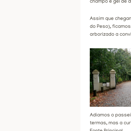
champô e gel de d
Assim que chegam
do Peso), ficamo
arborizado a conv
Adiamos o passei
termas, mas a cur