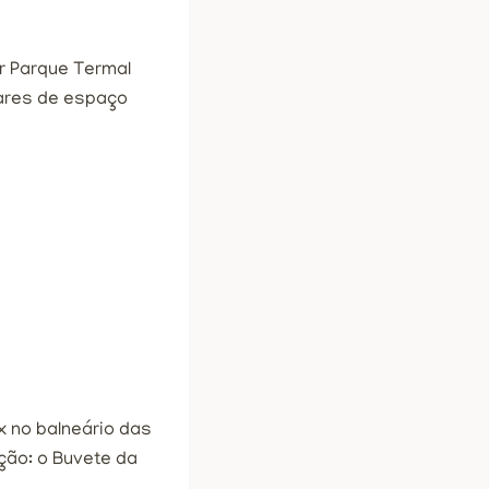
r Parque Termal
ares de espaço
 no balneário das
ção: o Buvete da